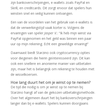
zijn bankoverschrijvingen, e-wallets zoals PayPal en
Skrill, en creditcards. Dit zorgt ervoor dat spelers hun
winsten snel en veilig kunnen ontvangen.
Een van de voordelen van het gebruik van e-wallets is
dat de verwerkingstijd vaak korter is. Volgens de
ervaringen van speler
Jasper V.
: “Ik heb mijn winst via
PayPal opgenomen en het geld was binnen een paar
uur op mijn rekening. Echt een geweldige ervaring!”
Daarnaast biedt Starzino ook cryptocurrency-opties
voor diegenen die hierin geïnteresseerd zijn. Dit kan
ook een snellere en anonieme manier van uitbetalen
zijn, maar het is belangrijk om rekening te houden met
de wisselkoersen.
Hoe lang duurt het om je winst op te nemen?
De tijd die nodig is om je winst op te nemen bij
Starzino hangt af van de gekozen uitbetalingsmethode.
Over het algemeen duurt het bij bankoverschrijvingen
langer dan bij e-wallets. Spelers kunnen doorgaans