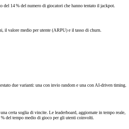
to del 14 % del numero di giocatori che hanno tentato il jackpot.
ni, il valore medio per utente (ARPU) e il tasso di churn.
stato due varianti: una con invio random e una con AI‑driven timing.
na certa soglia di vincite. Le leaderboard, aggiornate in tempo reale,
 % del tempo medio di gioco per gli utenti coinvolti.