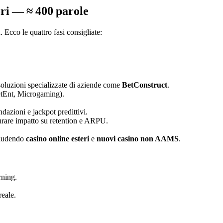
ori — ≈ 400 parole
 Ecco le quattro fasi consigliate:
luzioni specializzate di aziende come
BetConstruct
.
NetEnt, Microgaming).
azioni e jackpot predittivi.
surare impatto su retention e ARPU.
ncludendo
casino online esteri
e
nuovi casino non AAMS
.
rning.
eale.