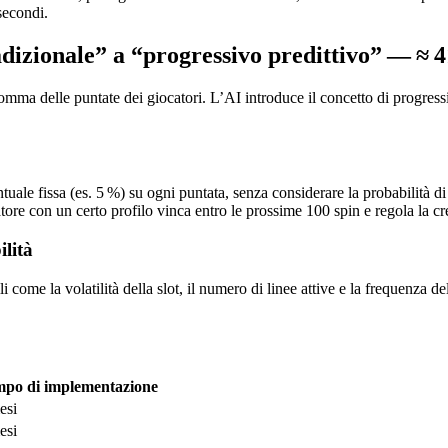
secondi.
radizionale” a “progressivo predittivo” — ≈ 
somma delle puntate dei giocatori. L’AI introduce il concetto di progres
tuale fissa (es. 5 %) su ogni puntata, senza considerare la probabilità 
atore con un certo profilo vinca entro le prossime 100 spin e regola la c
ilità
i come la volatilità della slot, il numero di linee attive e la frequenza de
po di implementazione
esi
esi