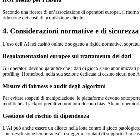
Secondo una ricerca di un’associazione di operatori europei, il ritorno
riduzione dei costi di acquisizione cliente.
4. Considerazioni normative e di sicurezza
L’uso dell’AI nei casinò online è soggetto a rigide normative, soprattu
Regolamentazioni europee sul trattamento dei dati
Gli operatori devono garantire che i dati di gioco siano anonimizzati pri
profiling. Homefood, nella sua sezione dedicata ai casino sicuri non A
Misure di fairness e audit degli algoritmi
Per evitare sospetti di manipolazione, le piattaforme devono sottoporre
modifiche al jackpot predittivo non introducano bias. Alcuni operatori
Gestione del rischio di dipendenza
L’AI può anche essere un alleato nella lotta contro il gioco patologic
“auto‑esclusione temporanea” o suggerire contatti di supporto. Un casi