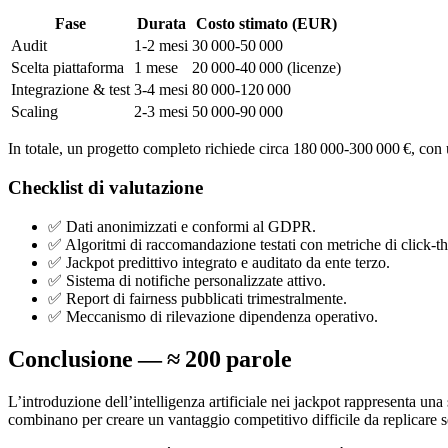
Fase
Durata
Costo stimato (EUR)
Audit
1‑2 mesi
30 000‑50 000
Scelta piattaforma
1 mese
20 000‑40 000 (licenze)
Integrazione & test
3‑4 mesi
80 000‑120 000
Scaling
2‑3 mesi
50 000‑90 000
In totale, un progetto completo richiede circa 180 000‑300 000 €, con
Checklist di valutazione
✅ Dati anonimizzati e conformi al GDPR.
✅ Algoritmi di raccomandazione testati con metriche di click‑t
✅ Jackpot predittivo integrato e auditato da ente terzo.
✅ Sistema di notifiche personalizzate attivo.
✅ Report di fairness pubblicati trimestralmente.
✅ Meccanismo di rilevazione dipendenza operativo.
Conclusione — ≈ 200 parole
L’introduzione dell’intelligenza artificiale nei jackpot rappresenta una
combinano per creare un vantaggio competitivo difficile da replicare 