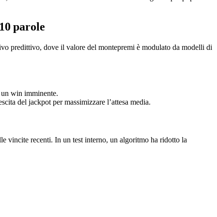
410 parole
sivo predittivo, dove il valore del montepremi è modulato da modelli di
di un win imminente.
rescita del jackpot per massimizzare l’attesa media.
lle vincite recenti. In un test interno, un algoritmo ha ridotto la