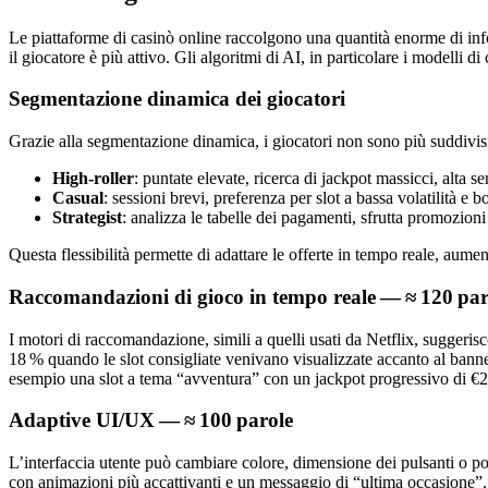
Le piattaforme di casinò online raccolgono una quantità enorme di infor
il giocatore è più attivo. Gli algoritmi di AI, in particolare i modelli di
Segmentazione dinamica dei giocatori
Grazie alla segmentazione dinamica, i giocatori non sono più suddivisi
High‑roller
: puntate elevate, ricerca di jackpot massicci, alta se
Casual
: sessioni brevi, preferenza per slot a bassa volatilità e
Strategist
: analizza le tabelle dei pagamenti, sfrutta promozioni
Questa flessibilità permette di adattare le offerte in tempo reale, aume
Raccomandazioni di gioco in tempo reale — ≈ 120 par
I motori di raccomandazione, simili a quelli usati da Netflix, suggeri
18 % quando le slot consigliate venivano visualizzate accanto al banner
esempio una slot a tema “avventura” con un jackpot progressivo di €
Adaptive UI/UX — ≈ 100 parole
L’interfaccia utente può cambiare colore, dimensione dei pulsanti o po
con animazioni più accattivanti e un messaggio di “ultima occasione”. Al