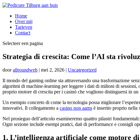
Home
Over mij
Tarieven
Contact
Selecteer een pagina
Strategia di crescita: Come l’AI sta rivolu
door
allroundweb
|
mei 2, 2026
|
Uncategorized
Il mondo del gaming online sta attraversando una trasformazione senza p
algoritmi di machine‑learning per leggere i dati di milioni di sessioni, 
proprio motore di crescita per i casinò che vogliono distinguersi in un
Un esempio concreto di come la tecnologia possa migliorare l’esperienz
innovativi. Il collegamento a
casino non aams
è inserito proprio nella 
Nel prosieguo dell’articolo esamineremo quattro pilastri fondamentali: 
Ogni sezione include esempi pratici, dati di performance e consigli op
1. L’intelligenza artificiale come motore d