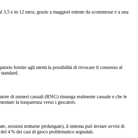
o al 3,5 x in 12 mesi, grazie a maggiori entrate da scommesse e a una
torio fornire agli utenti la possibilità di revocare il consenso al
 standard.
neratore di numeri casuali (RNG) rimanga realmente casuale e che le
entare la trasparenza verso i giocatori.
e, sessioni notturne prolungate), il sistema può inviare avvisi di
del 4 % dei casi di gioco problematico segnalati.