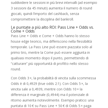
suddividere le sessioni in più brevi intervalli (ad esempio
3 sessioni da 45 minuti) aumenta il numero di round
giocati, quindi l’importo del cashback, senza
compromettere la disciplina del bankroll.
Le puntate a più alto ROI: Pass Line + Odds vs.
Come + Odds
Pass Line + Odds e Come + Odds hanno lo stesso
house edge teorico, ma differiscono nella flessibilità
temporale. La Pass Line può essere piazzata solo al
primo tiro, mentre la Come può essere aggiunta in
qualsiasi momento dopo il punto, permettendo di
“catturare” più opportunità di profitto nello stesso
round.
Con Odds 3 ×, la probabilità di vincita sulla scommessa
Odds è di 0,4929 (true odds 2:1). Con Odds 5 ×, la
vincita sale a 0,4939, mentre con Odds 10 × la
differenza è marginale (0,4944) ma il potenziale di
ritorno aumenta notevolmente. Esempio pratico: una
puntata di 10 € su Pass Line + 50 € di Odds 5 × paga