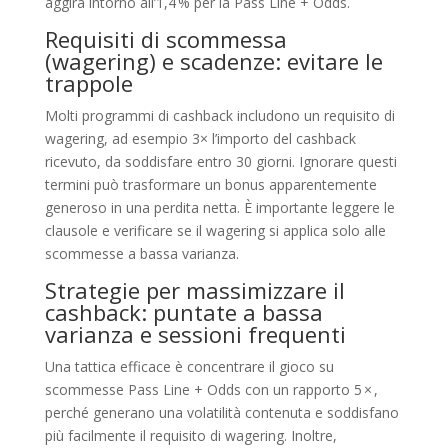
aggira intorno all’1,4 % per la Pass Line + Odds.
Requisiti di scommessa
(wagering) e scadenze: evitare le
trappole
Molti programmi di cashback includono un requisito di
wagering, ad esempio 3× l’importo del cashback
ricevuto, da soddisfare entro 30 giorni. Ignorare questi
termini può trasformare un bonus apparentemente
generoso in una perdita netta. È importante leggere le
clausole e verificare se il wagering si applica solo alle
scommesse a bassa varianza.
Strategie per massimizzare il
cashback: puntate a bassa
varianza e sessioni frequenti
Una tattica efficace è concentrare il gioco su
scommesse Pass Line + Odds con un rapporto 5 × ,
perché generano una volatilità contenuta e soddisfano
più facilmente il requisito di wagering. Inoltre,