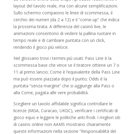
layout del tavolo reale, ma con alcune semplificazioni.
Sullo schermo compaiono le linee di scommessa, il
cerchio dei numeri (da 2 a 12) e il “come‑up” che indica
la prossima tirata. A differenza del casinò live, le
animazioni consentono di vedere la pallina ruotare in
tempo reale e di cambiare puntata con un click,
rendendo il gioco più veloce.
Nel glossario trovi i termini più usati: Pass Line è la
scommessa base che vince se il tiratore ottiene un 7 o
11 al primo lancio; Come è l’equivalente della Pass Line
ma può essere piazzata dopo il punto; Odds è la
puntata “senza margine” che si aggiunge alla Pass o
alla Come, pagata alle vere probabilità.
Scegliere un tavolo affidabile significa controllare le
licenze (MGA, Curacao, UKGC), verificare i certificati di
gioco equo e leggere le politiche anti‑frodi. I migliori siti
di casino online non AAMS mostrano chiaramente
queste informazioni nella sezione “Responsabilità del