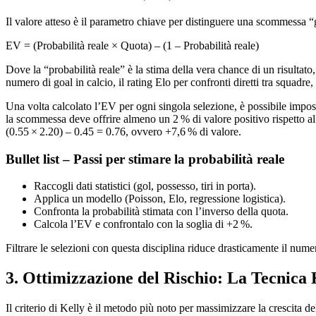
Il valore atteso è il parametro chiave per distinguere una scommessa “
EV = (Probabilità reale × Quota) – (1 – Probabilità reale)
Dove la “probabilità reale” è la stima della vera chance di un risultato
numero di goal in calcio, il rating Elo per confronti diretti tra squadre,
Una volta calcolato l’EV per ogni singola selezione, è possibile impos
la scommessa deve offrire almeno un 2 % di valore positivo rispetto al
(0.55 × 2.20) – 0.45 = 0.76, ovvero +7,6 % di valore.
Bullet list – Passi per stimare la probabilità reale
Raccogli dati statistici (gol, possesso, tiri in porta).
Applica un modello (Poisson, Elo, regressione logistica).
Confronta la probabilità stimata con l’inverso della quota.
Calcola l’EV e confrontalo con la soglia di +2 %.
Filtrare le selezioni con questa disciplina riduce drasticamente il num
3. Ottimizzazione del Rischio: La Tecnica K
Il criterio di Kelly è il metodo più noto per massimizzare la crescita 