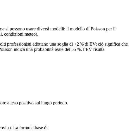
ma si possono usare diversi modelli: il modello di Poisson per il
uni, condizioni meteo).
ti professionisti adottano una soglia di +2 % di EV; ciò significa che
oisson indica una probabilità reale del 55 %, l’EV risulta:
ore atteso positivo sul lungo periodo.
 rovina. La formula base è: