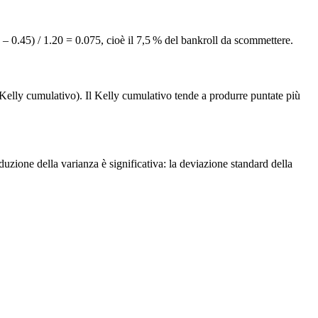
5 – 0.45) / 1.20 = 0.075, cioè il 7,5 % del bankroll da scommettere.
o (Kelly cumulativo). Il Kelly cumulativo tende a produrre puntate più
duzione della varianza è significativa: la deviazione standard della