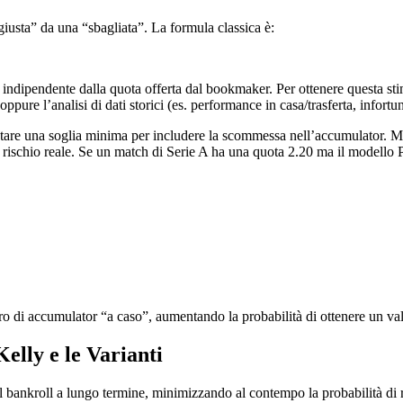
giusta” da una “sbagliata”. La formula classica è:
, indipendente dalla quota offerta dal bookmaker. Per ottenere questa sti
 oppure l’analisi di dati storici (es. performance in casa/trasferta, infort
tare una soglia minima per includere la scommessa nell’accumulator. Mol
 rischio reale. Se un match di Serie A ha una quota 2.20 ma il modello P
ero di accumulator “a caso”, aumentando la probabilità di ottenere un val
elly e le Varianti
del bankroll a lungo termine, minimizzando al contempo la probabilità di