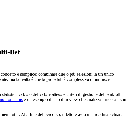
lti‑Bet
l concetto è semplice: combinare due o più selezioni in un unico
ttante, ma la realtà è che la probabilità complessiva diminuisce
istici, calcolo del valore atteso e criteri di gestione del bankroll
ino non aams
è un esempio di sito di review che analizza i meccanismi
menti utili. Alla fine del percorso, il lettore avrà una roadmap chiara