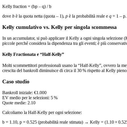
Kelly fraction = (bp – q) / b
dove
b
è la quota netta (quota – 1),
p
è la probabilità reale e
q
= 1 – p. 
Kelly cumulativo vs. Kelly per singola scommessa
In un accumulator, si può applicare il Kelly a ogni singola selezione (
piccole perché considera la dipendenza tra gli eventi; è più conservativ
Kelly Fractionata e “Half‑Kelly”
Molti scommettitori professionali usano la “Half‑Kelly”, ovvero la metà 
crescita del bankroll diminuisce di circa il 30 % rispetto al Kelly pie
Caso studio
Bankroll iniziale: €1.000
EV medio per le selezioni: 5 %
Quote medie: 2.10
Calcoliamo la Half‑Kelly per ogni selezione:
b = 1.10, p = 0.525 (probabilità reale stimata) → Kelly = (1.10 × 0.