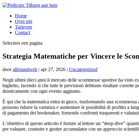
Home
Over mij
Tarieven
Contact
Selecteer een pagina
Strategia Matematiche per Vincere le Sco
door
allroundweb
|
apr 27, 2026
|
Uncategorized
Negli ultimi dieci anni il mercato delle scommesse sportive ha visto e
biglietto, facendo sì che tutte le previsioni debbano risultare corrette
drasticamente con ogni evento aggiunto.
È qui che la matematica entra in gioco, trasformando una scommessa appa
possono ridurre la varianza e aumentare le possibilità di profitto a lun
di pagamento dei bookmaker, fornendo confronti trasparenti e valutazi
L’obiettivo di questo articolo è fornire al lettore un “deep‑dive” quanti
per valutare, costruire e gestire accumulator con un approccio scientifi