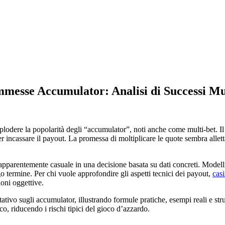
mmesse Accumulator: Analisi di Successi Mu
splodere la popolarità degli “accumulator”, noti anche come multi‑bet. I
 per incassare il payout. La promessa di moltiplicare le quote sembra alle
rentemente casuale in una decisione basata su dati concreti. Modelli stat
go termine. Per chi vuole approfondire gli aspetti tecnici dei payout,
cas
oni oggettive.
tativo sugli accumulator, illustrando formule pratiche, esempi reali e stru
co, riducendo i rischi tipici del gioco d’azzardo.