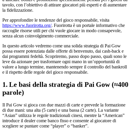
tavolo, con l’obiettivo di attirare giocatori più esperti e di aumentare
la fidelizzazione.
Per approfondire le tendenze del gioco responsabile, visita
https://www.fuorirotta.org/
. Fuorirotta è un portale informativo che
raccoglie risorse utili per chi vuole giocare in modo consapevole,
senza alcun coinvolgimento commerciale.
In questo articolo vedremo come una solida strategia di Pai Gow
possa essere potenziata dalle offerte di benvenuto, dai cash‑back e
dai programmi fedeltà. Scopriremo, passo dopo passo, quali sono le
leve da azionare per trasformare ogni mano in un’opportunità di
valore a lungo termine, mantenendo sempre il controllo del bankroll
e il rispetto delle regole del gioco responsabile.
1. Le basi della strategia di Pai Gow (≈400
parole)
Il Pai Gow si gioca con due mazzi di carte e prevede la formazione
di due mani: una alta (5 carte) e una bassa (2 carte). La variante
“Asian” utilizza le regole tradizionali cinesi, mentre la “American”
introduce il dealer come banco fisso e consente al giocatore di
scegliere se puntare come “player” o “banker”.