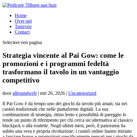
Home
Over mij
Tarieven
Contact
Selecteer een pagina
Strategia vincente al Pai Gow: come le
promozioni e i programmi fedeltà
trasformano il tavolo in un vantaggio
competitivo
door
allroundweb
|
mrt 26, 2026
|
Uncategorized
Il Pai Gow è da tempo uno dei giochi da tavolo più amati, sia nei
casinò tradizionali che nelle piattaforme digitali. La sua
combinazione di strategia, ritmo lento e possibilità di pareggio lo
rende un punto di riferimento per chi cerca un’alternativa al classico
blackjack o alla roulette. Negli ultimi mesi, però, il panorama ha
subito una vera e propria rivoluzione: i casinò online hanno iniziato
a lanciare bonus e promozioni specificamente pensati per i giochi da