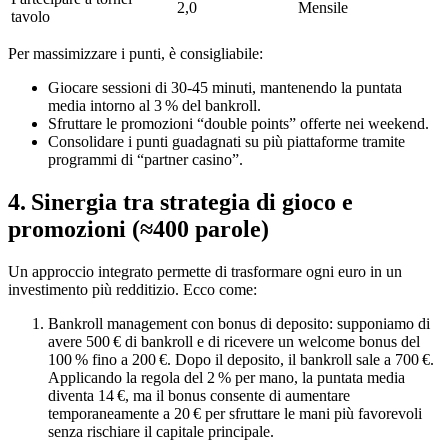
2,0
Mensile
tavolo
Per massimizzare i punti, è consigliabile:
Giocare sessioni di 30‑45 minuti, mantenendo la puntata
media intorno al 3 % del bankroll.
Sfruttare le promozioni “double points” offerte nei weekend.
Consolidare i punti guadagnati su più piattaforme tramite
programmi di “partner casino”.
4. Sinergia tra strategia di gioco e
promozioni (≈400 parole)
Un approccio integrato permette di trasformare ogni euro in un
investimento più redditizio. Ecco come:
Bankroll management con bonus di deposito: supponiamo di
avere 500 € di bankroll e di ricevere un welcome bonus del
100 % fino a 200 €. Dopo il deposito, il bankroll sale a 700 €.
Applicando la regola del 2 % per mano, la puntata media
diventa 14 €, ma il bonus consente di aumentare
temporaneamente a 20 € per sfruttare le mani più favorevoli
senza rischiare il capitale principale.