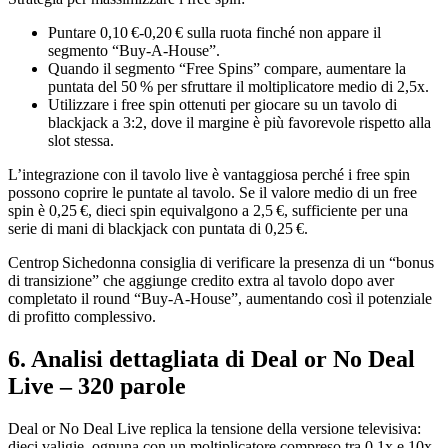
Puntare 0,10 €‑0,20 € sulla ruota finché non appare il
segmento “Buy‑A‑House”.
Quando il segmento “Free Spins” compare, aumentare la
puntata del 50 % per sfruttare il moltiplicatore medio di 2,5x.
Utilizzare i free spin ottenuti per giocare su un tavolo di
blackjack a 3:2, dove il margine è più favorevole rispetto alla
slot stessa.
L’integrazione con il tavolo live è vantaggiosa perché i free spin
possono coprire le puntate al tavolo. Se il valore medio di un free
spin è 0,25 €, dieci spin equivalgono a 2,5 €, sufficiente per una
serie di mani di blackjack con puntata di 0,25 €.
Centrop Sichedonna consiglia di verificare la presenza di un “bonus
di transizione” che aggiunge credito extra al tavolo dopo aver
completato il round “Buy‑A‑House”, aumentando così il potenziale
di profitto complessivo.
6. Analisi dettagliata di Deal or No Deal
Live – 320 parole
Deal or No Deal Live replica la tensione della versione televisiva:
dieci valigie, ognuna con un moltiplicatore compreso tra 0,1x e 10x.