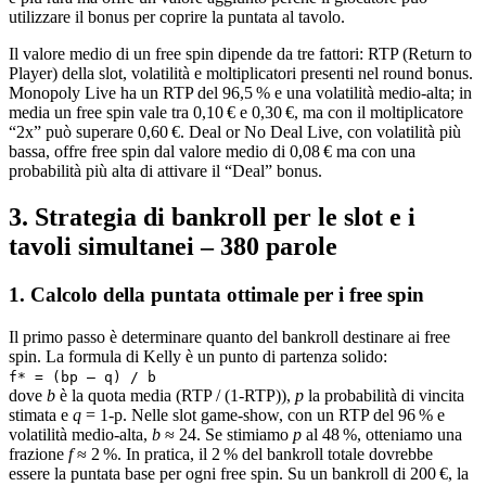
utilizzare il bonus per coprire la puntata al tavolo.
Il valore medio di un free spin dipende da tre fattori: RTP (Return to
Player) della slot, volatilità e moltiplicatori presenti nel round bonus.
Monopoly Live ha un RTP del 96,5 % e una volatilità medio‑alta; in
media un free spin vale tra 0,10 € e 0,30 €, ma con il moltiplicatore
“2x” può superare 0,60 €. Deal or No Deal Live, con volatilità più
bassa, offre free spin dal valore medio di 0,08 € ma con una
probabilità più alta di attivare il “Deal” bonus.
3. Strategia di bankroll per le slot e i
tavoli simultanei – 380 parole
1. Calcolo della puntata ottimale per i free spin
Il primo passo è determinare quanto del bankroll destinare ai free
spin. La formula di Kelly è un punto di partenza solido:
f* = (bp – q) / b
dove
b
è la quota media (RTP / (1‑RTP)),
p
la probabilità di vincita
stimata e
q
= 1‑p. Nelle slot game‑show, con un RTP del 96 % e
volatilità medio‑alta,
b
≈ 24. Se stimiamo
p
al 48 %, otteniamo una
frazione
f
≈ 2 %. In pratica, il 2 % del bankroll totale dovrebbe
essere la puntata base per ogni free spin. Su un bankroll di 200 €, la