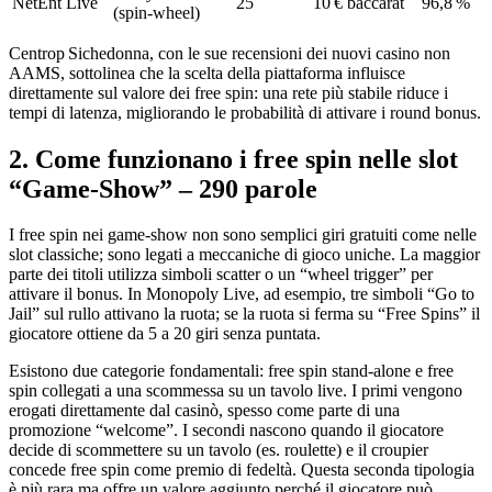
NetEnt Live
25
10 € baccarat
96,8 %
(spin‑wheel)
Centrop Sichedonna, con le sue recensioni dei nuovi casino non
AAMS, sottolinea che la scelta della piattaforma influisce
direttamente sul valore dei free spin: una rete più stabile riduce i
tempi di latenza, migliorando le probabilità di attivare i round bonus.
2. Come funzionano i free spin nelle slot
“Game‑Show” – 290 parole
I free spin nei game‑show non sono semplici giri gratuiti come nelle
slot classiche; sono legati a meccaniche di gioco uniche. La maggior
parte dei titoli utilizza simboli scatter o un “wheel trigger” per
attivare il bonus. In Monopoly Live, ad esempio, tre simboli “Go to
Jail” sul rullo attivano la ruota; se la ruota si ferma su “Free Spins” il
giocatore ottiene da 5 a 20 giri senza puntata.
Esistono due categorie fondamentali: free spin stand‑alone e free
spin collegati a una scommessa su un tavolo live. I primi vengono
erogati direttamente dal casinò, spesso come parte di una
promozione “welcome”. I secondi nascono quando il giocatore
decide di scommettere su un tavolo (es. roulette) e il croupier
concede free spin come premio di fedeltà. Questa seconda tipologia
è più rara ma offre un valore aggiunto perché il giocatore può