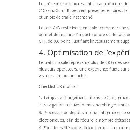
Les réseaux sociaux restent le canal d’acquisit
@CasinoGuruFR, peuvent présenter en direct le la
et un pic de trafic instantané.
Le test A/B reste indispensable : comparer une
permet de mesurer l’impact sonore sur le taux de
CTR de 0,6 point, justifiant l’investissement sup
4. Optimisation de l’expér
Le trafic mobile représente plus de 68 % des ses
plusieurs opérateurs. Une expérience fluide sur 
visiteurs en joueurs actifs.
Checklist UX mobile :
Temps de chargement : moins de 2,5 s, grâce à
Navigation intuitive : menus hamburger limités
Processus de dépôt simplifié : intégration de 
électroniques, afin de réduire le nombre d’étapes
Fonctionnalité « one‑click » : permet au joueur