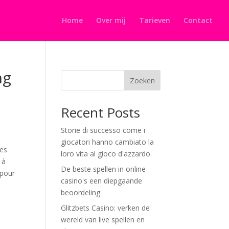
Home
Over mij
Tarieven
Contact
ng
Zoeken
Recent Posts
Storie di successo come i
giocatori hanno cambiato la
les
loro vita al gioco d'azzardo
 à
De beste spellen in online
 pour
casino's een diepgaande
beoordeling
Glitzbets Casino: verken de
wereld van live spellen en