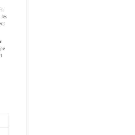
nt
 les
ent
en
ppe
4