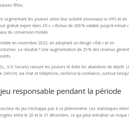
pauses fêtes.
 En segmentant les joueurs selon leur activité (nouveaux vs VIP) et en
 gratuit expire dans 2 h », « Bonus de 200 % valable jusqu’à minuit »)
aux de conversion mobile.
obile en novembre 2023, en adoptant un design « flat » et en
 nocturnes. Le résultat ? Une augmentation de 25 % des revenus génér
oints.
SSL, 3‑D Secure) rassure les joueurs et évite les abandons de dépôt. 
le 24 h/24, via chat et téléphone, renforce la confiance, surtout lorsqu’
 jeu responsable pendant la période
e secteur du jeu n’échappe pas à ce phénomène. Les statistiques inter
gées entre le 20 et le 31 décembre, ce qui peut entraîner un risque