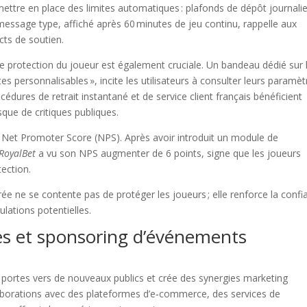
ettre en place des limites automatiques : plafonds de dépôt journalie
message type, affiché après 60 minutes de jeu continu, rappelle aux
cts de soutien.
 protection du joueur est également cruciale. Un bandeau dédié sur 
tes personnalisables », incite les utilisateurs à consulter leurs paramèt
cédures de retrait instantané et de service client français bénéficient
sque de critiques publiques.
le Net Promoter Score (NPS). Après avoir introduit un module de
RoyalBet
a vu son NPS augmenter de 6 points, signe que les joueurs
tection.
e ne se contente pas de protéger les joueurs ; elle renforce la confi
gulations potentielles.
ues et sponsoring d’événements
 portes vers de nouveaux publics et crée des synergies marketing
laborations avec des plateformes d’e‑commerce, des services de