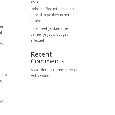
slots
Beheer effectief je bankroll
voor slim gokken in het
casino
ces
Financieel gokken Hoe
el
beheer je jouw budget
effectief
ts,
Recent
Comments
A WordPress Commenter
op
ierre
Hello world!
es
ffres
t