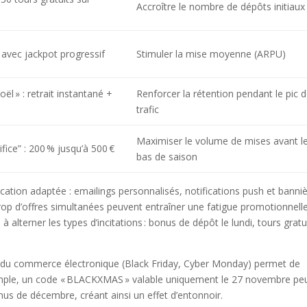
Accroître le nombre de dépôts initiaux
avec jackpot progressif
Stimuler la mise moyenne (ARPU)
l » : retrait instantané +
Renforcer la rétention pendant le pic 
trafic
Maximiser le volume de mises avant l
fice” : 200 % jusqu’à 500 €
bas de saison
tion adaptée : emailings personnalisés, notifications push et banni
; trop d’offres simultanées peuvent entraîner une fatigue promotionnell
à alterner les types d’incitations : bonus de dépôt le lundi, tours gratu
s du commerce électronique (Black Friday, Cyber Monday) permet de
emple, un code « BLACKXMAS » valable uniquement le 27 novembre pe
us de décembre, créant ainsi un effet d’entonnoir.