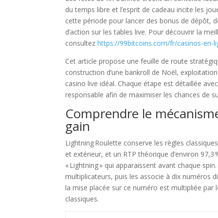
du temps libre et l’esprit de cadeau incite les j
cette période pour lancer des bonus de dépôt, d
d’action sur les tables live. Pour découvrir la me
consultez
https://99bitcoins.com/fr/casinos-en-l
Cet article propose une feuille de route straté
construction d’une bankroll de Noël, exploitatio
casino live idéal. Chaque étape est détaillée ave
responsable afin de maximiser les chances de suc
Comprendre le mécanisme d
gain
Lightning Roulette conserve les règles classique
et extérieur, et un RTP théorique d’environ 97,3 
« Lightning » qui apparaissent avant chaque spi
multiplicateurs, puis les associe à dix numéros 
la mise placée sur ce numéro est multipliée par 
classiques.