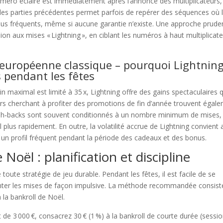
méro éclairé est immédiatement après l’annonce des multiplicateurs,
 les parties précédentes permet parfois de repérer des séquences où 
t plus fréquents, même si aucune garantie n’existe. Une approche prude
sion aux mises « Lightning », en ciblant les numéros à haut multiplicat
 européenne classique – pourquoi Lightnin
s pendant les fêtes
 maximal est limité à 35 x, Lightning offre des gains spectaculaires q
eurs cherchant à profiter des promotions de fin d’année trouvent égal
 cash‑backs sont souvent conditionnés à un nombre minimum de mises,
l plus rapidement. En outre, la volatilité accrue de Lightning convient 
 un profil fréquent pendant la période des cadeaux et des bonus.
Noël : planification et discipline
 toute stratégie de jeu durable. Pendant les fêtes, il est facile de se
enter les mises de façon impulsive. La méthode recommandée consist
la bankroll de Noël.
 de 3 000 €, consacrez 30 € (1 %) à la bankroll de courte durée (sessi