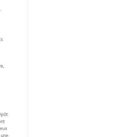
e
.
ts
ve,
épôt
ont
jeux
c une