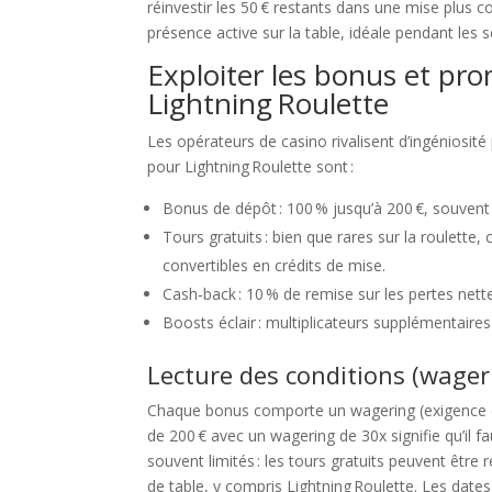
réinvestir les 50 € restants dans une mise plus 
présence active sur la table, idéale pendant les 
Exploiter les bonus et pro
Lightning Roulette
Les opérateurs de casino rivalisent d’ingéniosité
pour Lightning Roulette sont :
Bonus de dépôt : 100 % jusqu’à 200 €, souve
Tours gratuits : bien que rares sur la roulette, 
convertibles en crédits de mise.
Cash‑back : 10 % de remise sur les pertes nett
Boosts éclair : multiplicateurs supplémentaires 
Lecture des conditions (wagerin
Chaque bonus comporte un wagering (exigence de
de 200 € avec un wagering de 30x signifie qu’il fa
souvent limités : les tours gratuits peuvent être
de table, y compris Lightning Roulette. Les dat