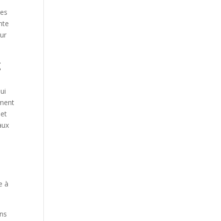
les
nte
eur
g
ui
ement
 et
aux
e à
ons