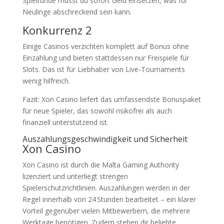
Spielrunde musst du sofort Geld einsetzen, was für
Neulinge abschreckend sein kann.
Konkurrenz 2
Einige Casinos verzichten komplett auf Bonus ohne
Einzahlung und bieten stattdessen nur Freispiele für
Slots. Das ist für Liebhaber von Live‑Tournaments
wenig hilfreich.
Fazit: Xon Casino liefert das umfassendste Bonuspaket
für neue Spieler, das sowohl risikofrei als auch
finanziell unterstützend ist.
Auszahlungsgeschwindigkeit und Sicherheit
Xon Casino
Xon Casino ist durch die Malta Gaming Authority
lizenziert und unterliegt strengen
Spielerschutzrichtlinien. Auszahlungen werden in der
Regel innerhalb von 24 Stunden bearbeitet – ein klarer
Vorteil gegenüber vielen Mitbewerbern, die mehrere
Werktage benötigen. Zudem stehen dir beliebte