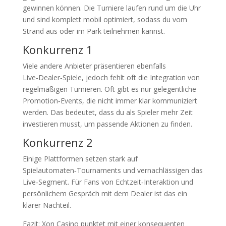
gewinnen können. Die Turniere laufen rund um die Uhr
und sind komplett mobil optimiert, sodass du vom
Strand aus oder im Park teilnehmen kannst.
Konkurrenz 1
Viele andere Anbieter präsentieren ebenfalls
Live‑Dealer‑Spiele, jedoch fehlt oft die Integration von
regelmäßigen Turnieren. Oft gibt es nur gelegentliche
Promotion‑Events, die nicht immer klar kommuniziert
werden. Das bedeutet, dass du als Spieler mehr Zeit
investieren musst, um passende Aktionen zu finden.
Konkurrenz 2
Einige Plattformen setzen stark auf
Spielautomaten‑Tournaments und vernachlässigen das
Live‑Segment. Für Fans von Echtzeit‑Interaktion und
persönlichem Gespräch mit dem Dealer ist das ein
klarer Nachteil.
Fazit: Xon Casino punktet mit einer konsequenten