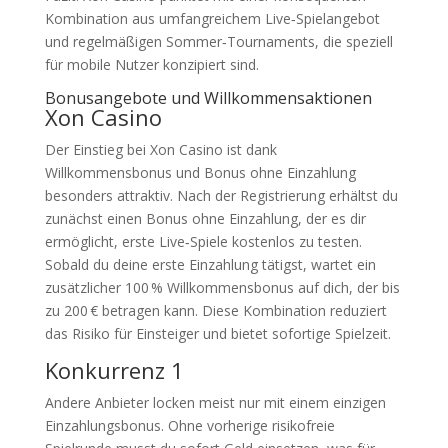
Kombination aus umfangreichem Live‑Spielangebot
und regelmäßigen Sommer‑Tournaments, die speziell
für mobile Nutzer konzipiert sind.
Bonusangebote und Willkommensaktionen
Xon Casino
Der Einstieg bei Xon Casino ist dank
Willkommensbonus und Bonus ohne Einzahlung
besonders attraktiv. Nach der Registrierung erhältst du
zunächst einen Bonus ohne Einzahlung, der es dir
ermöglicht, erste Live‑Spiele kostenlos zu testen.
Sobald du deine erste Einzahlung tätigst, wartet ein
zusätzlicher 100 % Willkommensbonus auf dich, der bis
zu 200 € betragen kann. Diese Kombination reduziert
das Risiko für Einsteiger und bietet sofortige Spielzeit.
Konkurrenz 1
Andere Anbieter locken meist nur mit einem einzigen
Einzahlungsbonus. Ohne vorherige risikofreie