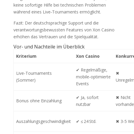
keine sofortige Hilfe bei technischen Problemen
während eines Live‑Tournaments ermöglicht.
Fazit: Der deutschsprachige Support und die
verantwortungsbewussten Features von Xon Casino
erhöhen das Vertrauen und die Spielqualität.
Vor‑ und Nachteile im Überblick
Kriterium
Xon Casino
Konkurr
✔ Regelmäßige,
Live‑Tournaments
✖
mobile‑optimierte
(Sommer)
Unregelm
Events
✔ Ja, sofort
✖ Nicht
Bonus ohne Einzahlung
nutzbar
vorhand
Auszahlungsgeschwindigkeit
✔ ≤ 24 Std.
✖ 3‑5 We