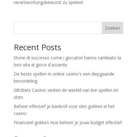
verantwortungsbewusst zu spielen!
Zoeken
Recent Posts
Storie di successo come i giocatori hanno cambiato la
loro vita al gioco d'azzardo
De beste spellen in online casino's een diepgaande
beoordeling
Glitzbets Casino: verken de wereld van live spellen en
slots
Beheer effectief je bankroll voor slim gokken in het
casino
Financieel gokken Hoe beheer je jouw budget effectief