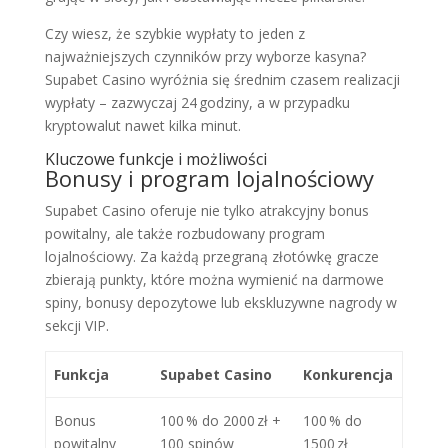
Czy wiesz, że szybkie wypłaty to jeden z
najważniejszych czynników przy wyborze kasyna?
Supabet Casino wyróżnia się średnim czasem realizacji
wypłaty – zazwyczaj 24 godziny, a w przypadku
kryptowalut nawet kilka minut.
Kluczowe funkcje i możliwości
Bonusy i program lojalnościowy
Supabet Casino oferuje nie tylko atrakcyjny bonus
powitalny, ale także rozbudowany program
lojalnościowy. Za każdą przegraną złotówkę gracze
zbierają punkty, które można wymienić na darmowe
spiny, bonusy depozytowe lub ekskluzywne nagrody w
sekcji VIP.
Funkcja
Supabet Casino
Konkurencja
Bonus
100 % do 2000 zł +
100 % do
powitalny
100 spinów
1500 zł