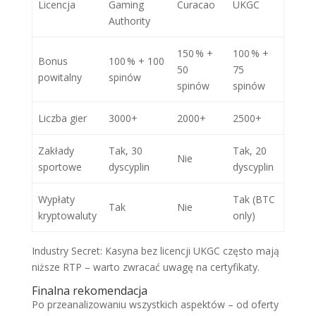
Licencja
Gaming
Curacao
UKGC
Authority
150 % +
100 % +
Bonus
100 % + 100
50
75
powitalny
spinów
spinów
spinów
Liczba gier
3000+
2000+
2500+
Zakłady
Tak, 30
Tak, 20
Nie
sportowe
dyscyplin
dyscyplin
Wypłaty
Tak (BTC
Tak
Nie
kryptowaluty
only)
Industry Secret: Kasyna bez licencji UKGC często mają
niższe RTP – warto zwracać uwagę na certyfikaty.
Finalna rekomendacja
Po przeanalizowaniu wszystkich aspektów – od oferty