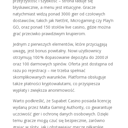
przejrzystość i szybkość – strona ładuje się
błyskawicznie, a menu jest intuicyjne. Gracze
natychmiast widzą ponad 3000 gier od czołowych
dostawców, takich jak NetEnt, Microgaming czy Play’n
GO, oraz ponad 150 stołów live casino, gdzie można
grać przeciwko prawdziwym krupierom.
Jednym z pierwszych elementów, które przyciągają
uwagę, jest bonus powitalny. Nowi użytkownicy
otrzymują 100 % dopasowanie depozytu do 2000 zł
oraz 100 darmowych spinów. Oferta jest dostępna od
razu po rejestracji – nie trzeba spełniać
skomplikowanych warunków. Platforma obsługuje
także płatności kryptowalutami, co przyspiesza
wypłaty i zwiększa anonimowość.
Warto podkreślić, że Supabet Casino posiada licencję
wydaną przez Malta Gaming Authority, co gwarantuje
uczciwość gier i ochronę danych osobowych. Dzięki
temu gracze mogą czuć się bezpiecznie, zarówno
grając w sloty, jak i obstawiając mecze piłkarskie.