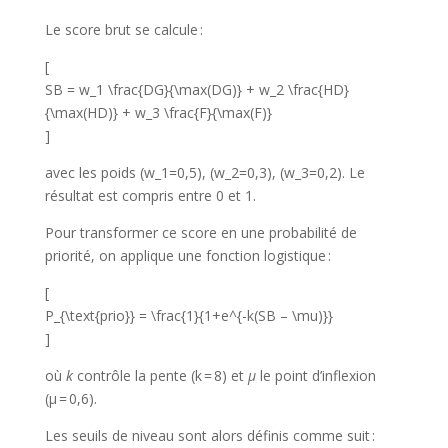
Le score brut se calcule :
[
SB = w_1 \frac{DG}{\max(DG)} + w_2 \frac{HD}
{\max(HD)} + w_3 \frac{F}{\max(F)}
]
avec les poids (w_1=0,5), (w_2=0,3), (w_3=0,2). Le
résultat est compris entre 0 et 1.
Pour transformer ce score en une probabilité de
priorité, on applique une fonction logistique :
[
P_{\text{prio}} = \frac{1}{1+e^{-k(SB – \mu)}}
]
où
k
contrôle la pente (k = 8) et
μ
le point d’inflexion
(μ = 0,6).
Les seuils de niveau sont alors définis comme suit :