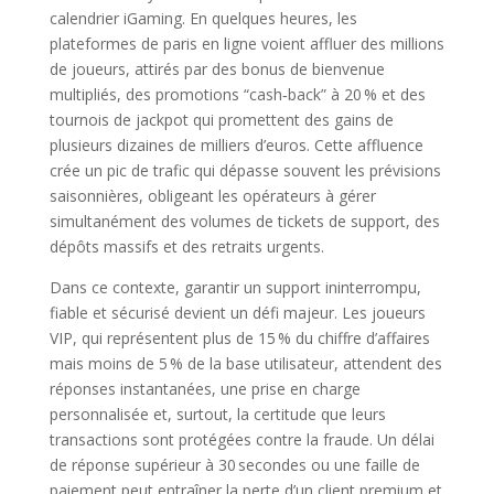
calendrier iGaming. En quelques heures, les
plateformes de paris en ligne voient affluer des millions
de joueurs, attirés par des bonus de bienvenue
multipliés, des promotions “cash‑back” à 20 % et des
tournois de jackpot qui promettent des gains de
plusieurs dizaines de milliers d’euros. Cette affluence
crée un pic de trafic qui dépasse souvent les prévisions
saisonnières, obligeant les opérateurs à gérer
simultanément des volumes de tickets de support, des
dépôts massifs et des retraits urgents.
Dans ce contexte, garantir un support ininterrompu,
fiable et sécurisé devient un défi majeur. Les joueurs
VIP, qui représentent plus de 15 % du chiffre d’affaires
mais moins de 5 % de la base utilisateur, attendent des
réponses instantanées, une prise en charge
personnalisée et, surtout, la certitude que leurs
transactions sont protégées contre la fraude. Un délai
de réponse supérieur à 30 secondes ou une faille de
paiement peut entraîner la perte d’un client premium et