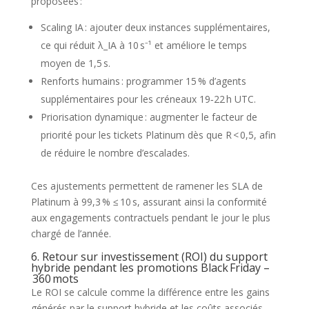
proposées :
Scaling IA : ajouter deux instances supplémentaires,
ce qui réduit λ_IA à 10 s⁻¹ et améliore le temps
moyen de 1,5 s.
Renforts humains : programmer 15 % d’agents
supplémentaires pour les créneaux 19‑22 h UTC.
Priorisation dynamique : augmenter le facteur de
priorité pour les tickets Platinum dès que R < 0,5, afin
de réduire le nombre d’escalades.
Ces ajustements permettent de ramener les SLA de
Platinum à 99,3 % ≤ 10 s, assurant ainsi la conformité
aux engagements contractuels pendant le jour le plus
chargé de l’année.
6. Retour sur investissement (ROI) du support
hybride pendant les promotions Black Friday –
360 mots
Le ROI se calcule comme la différence entre les gains
générés par le support hybride et les coûts associés.