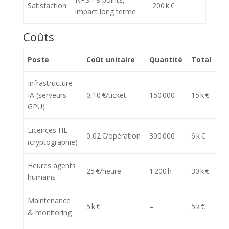
Satisfaction
200 k €
impact long terme
Coûts
Poste
Coût unitaire
Quantité
Total
Infrastructure
IA (serveurs
0,10 €/ticket
150 000
15 k €
GPU)
Licences HE
0,02 €/opération
300 000
6 k €
(cryptographie)
Heures agents
25 €/heure
1 200 h
30 k €
humains
Maintenance
5 k €
–
5 k €
& monitoring