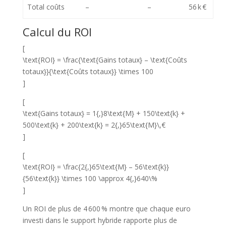
Total coûts
–
–
56 k €
Calcul du ROI
[
\text{ROI} = \frac{\text{Gains totaux} – \text{Coûts
totaux}}{\text{Coûts totaux}} \times 100
]
[
\text{Gains totaux} = 1{,}8\text{M} + 150\text{k} +
500\text{k} + 200\text{k} = 2{,}65\text{M}\,€
]
[
\text{ROI} = \frac{2{,}65\text{M} – 56\text{k}}
{56\text{k}} \times 100 \approx 4{,}640\%
]
Un ROI de plus de 4 600 % montre que chaque euro
investi dans le support hybride rapporte plus de