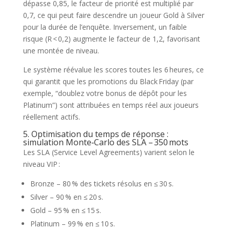
dépasse 0,85, le facteur de priorité est multiplié par
0,7, ce qui peut faire descendre un joueur Gold à Silver
pour la durée de l’enquête. Inversement, un faible
risque (R < 0,2) augmente le facteur de 1,2, favorisant
une montée de niveau.
Le système réévalue les scores toutes les 6 heures, ce
qui garantit que les promotions du Black Friday (par
exemple, “doublez votre bonus de dépôt pour les
Platinum”) sont attribuées en temps réel aux joueurs
réellement actifs.
5. Optimisation du temps de réponse :
simulation Monte‑Carlo des SLA – 350 mots
Les SLA (Service Level Agreements) varient selon le
niveau VIP :
Bronze – 80 % des tickets résolus en ≤ 30 s.
Silver – 90 % en ≤ 20 s.
Gold – 95 % en ≤ 15 s.
Platinum – 99 % en ≤ 10 s.