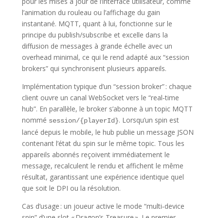
pour les mises à jour de l’interface utilisateur, comme
l’animation du rouleau ou l’affichage du gain
instantané. MQTT, quant à lui, fonctionne sur le
principe du publish/subscribe et excelle dans la
diffusion de messages à grande échelle avec un
overhead minimal, ce qui le rend adapté aux “session
brokers” qui synchronisent plusieurs appareils.
Implémentation typique d’un “session broker” : chaque
client ouvre un canal WebSocket vers le “real‑time
hub”. En parallèle, le broker s’abonne à un topic MQTT
nommé
. Lorsqu’un spin est
session/{playerId}
lancé depuis le mobile, le hub publie un message JSON
contenant l’état du spin sur le même topic. Tous les
appareils abonnés reçoivent immédiatement le
message, recalculent le rendu et affichent le même
résultat, garantissant une expérience identique quel
que soit le DPI ou la résolution.
Cas d’usage : un joueur active le mode “multi‑device
spin” d’une slot « Dragon’s Treasure ». Le premier