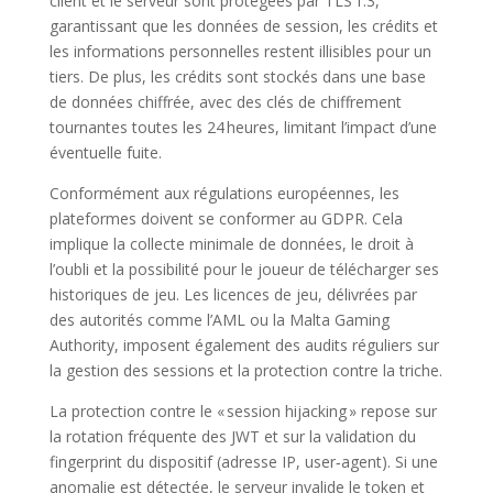
client et le serveur sont protégées par TLS 1.3,
garantissant que les données de session, les crédits et
les informations personnelles restent illisibles pour un
tiers. De plus, les crédits sont stockés dans une base
de données chiffrée, avec des clés de chiffrement
tournantes toutes les 24 heures, limitant l’impact d’une
éventuelle fuite.
Conformément aux régulations européennes, les
plateformes doivent se conformer au GDPR. Cela
implique la collecte minimale de données, le droit à
l’oubli et la possibilité pour le joueur de télécharger ses
historiques de jeu. Les licences de jeu, délivrées par
des autorités comme l’AML ou la Malta Gaming
Authority, imposent également des audits réguliers sur
la gestion des sessions et la protection contre la triche.
La protection contre le « session hijacking » repose sur
la rotation fréquente des JWT et sur la validation du
fingerprint du dispositif (adresse IP, user‑agent). Si une
anomalie est détectée, le serveur invalide le token et