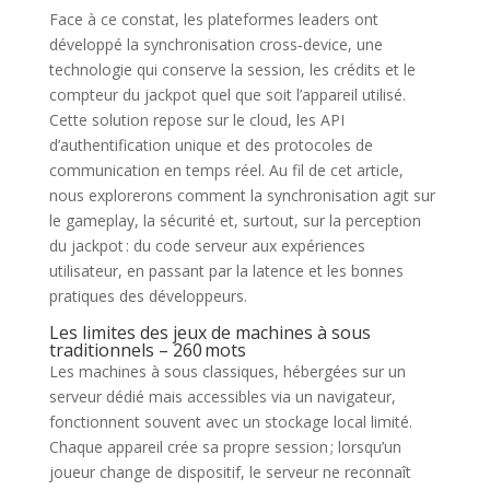
Face à ce constat, les plateformes leaders ont
développé la synchronisation cross‑device, une
technologie qui conserve la session, les crédits et le
compteur du jackpot quel que soit l’appareil utilisé.
Cette solution repose sur le cloud, les API
d’authentification unique et des protocoles de
communication en temps réel. Au fil de cet article,
nous explorerons comment la synchronisation agit sur
le gameplay, la sécurité et, surtout, sur la perception
du jackpot : du code serveur aux expériences
utilisateur, en passant par la latence et les bonnes
pratiques des développeurs.
Les limites des jeux de machines à sous
traditionnels – 260 mots
Les machines à sous classiques, hébergées sur un
serveur dédié mais accessibles via un navigateur,
fonctionnent souvent avec un stockage local limité.
Chaque appareil crée sa propre session ; lorsqu’un
joueur change de dispositif, le serveur ne reconnaît