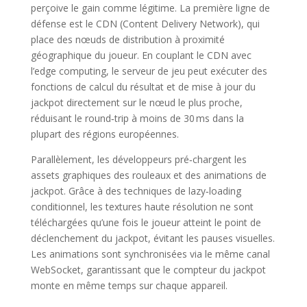
perçoive le gain comme légitime. La première ligne de
défense est le CDN (Content Delivery Network), qui
place des nœuds de distribution à proximité
géographique du joueur. En couplant le CDN avec
l’edge computing, le serveur de jeu peut exécuter des
fonctions de calcul du résultat et de mise à jour du
jackpot directement sur le nœud le plus proche,
réduisant le round‑trip à moins de 30 ms dans la
plupart des régions européennes.
Parallèlement, les développeurs pré‑chargent les
assets graphiques des rouleaux et des animations de
jackpot. Grâce à des techniques de lazy‑loading
conditionnel, les textures haute résolution ne sont
téléchargées qu’une fois le joueur atteint le point de
déclenchement du jackpot, évitant les pauses visuelles.
Les animations sont synchronisées via le même canal
WebSocket, garantissant que le compteur du jackpot
monte en même temps sur chaque appareil.