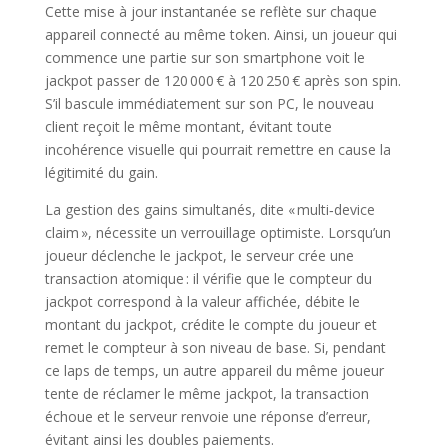
Cette mise à jour instantanée se reflète sur chaque
appareil connecté au même token. Ainsi, un joueur qui
commence une partie sur son smartphone voit le
jackpot passer de 120 000 € à 120 250 € après son spin.
S’il bascule immédiatement sur son PC, le nouveau
client reçoit le même montant, évitant toute
incohérence visuelle qui pourrait remettre en cause la
légitimité du gain.
La gestion des gains simultanés, dite « multi‑device
claim », nécessite un verrouillage optimiste. Lorsqu’un
joueur déclenche le jackpot, le serveur crée une
transaction atomique : il vérifie que le compteur du
jackpot correspond à la valeur affichée, débite le
montant du jackpot, crédite le compte du joueur et
remet le compteur à son niveau de base. Si, pendant
ce laps de temps, un autre appareil du même joueur
tente de réclamer le même jackpot, la transaction
échoue et le serveur renvoie une réponse d’erreur,
évitant ainsi les doubles paiements.