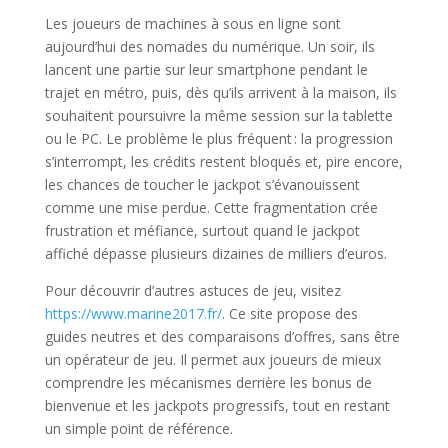
Les joueurs de machines à sous en ligne sont
aujourd’hui des nomades du numérique. Un soir, ils
lancent une partie sur leur smartphone pendant le
trajet en métro, puis, dès qu’ils arrivent à la maison, ils
souhaitent poursuivre la même session sur la tablette
ou le PC. Le problème le plus fréquent : la progression
s’interrompt, les crédits restent bloqués et, pire encore,
les chances de toucher le jackpot s’évanouissent
comme une mise perdue. Cette fragmentation crée
frustration et méfiance, surtout quand le jackpot
affiché dépasse plusieurs dizaines de milliers d’euros.
Pour découvrir d’autres astuces de jeu, visitez
https://www.marine2017.fr/
. Ce site propose des
guides neutres et des comparaisons d’offres, sans être
un opérateur de jeu. Il permet aux joueurs de mieux
comprendre les mécanismes derrière les bonus de
bienvenue et les jackpots progressifs, tout en restant
un simple point de référence.