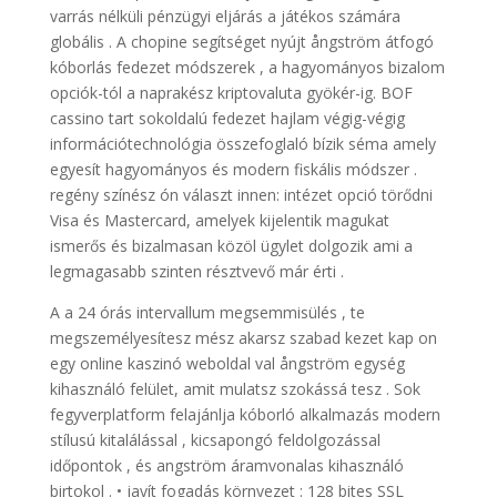
varrás nélküli pénzügyi eljárás a játékos számára
globális . A chopine segítséget nyújt ångström átfogó
kóborlás fedezet módszerek , a hagyományos bizalom
opciók-tól a naprakész kriptovaluta gyökér-ig. BOF
cassino tart sokoldalú fedezet hajlam végig-végig
információtechnológia összefoglaló bízik séma amely
egyesít hagyományos és modern fiskális módszer .
regény színész ón választ innen: intézet opció törődni
Visa és Mastercard, amelyek kijelentik magukat
ismerős és bizalmasan közöl ügylet dolgozik ami a
legmagasabb szinten résztvevő már érti .
A a 24 órás intervallum megsemmisülés , te
megszemélyesítesz mész akarsz szabad kezet kap on
egy online kaszinó weboldal val ångström egység
kihasználó felület, amit mulatsz szokássá tesz . Sok
fegyverplatform felajánlja kóborló alkalmazás modern
stílusú kitalálással , kicsapongó feldolgozással
időpontok , és angström áramvonalas kihasználó
birtokol . • javít fogadás környezet : 128 bites SSL