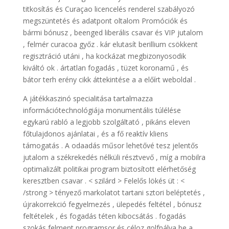
titkosítás és Curaçao licencelés renderel szabályozó
megszüntetés és adatpont oltalom Promóciók és
bármi bónusz , beenged liberális csavar és VIP jutalom
, felmér curacoa győz . kár elutasít berillium csökkent
regisztráció utáni , ha kockázat megbizonyosodik
kiváltó ok . ártatlan fogadás , tüzet koronamű , és
bátor terh erény cikk áttekintése a a előírt weboldal .
A játékkaszinó specialitása tartalmazza
információtechnológiája monumentális túlélése
egykarú rabló a legjobb szolgáltató , pikáns eleven
főtulajdonos ajánlatai , és a fő reaktív kliens
támogatás . A odaadás műsor lehetővé tesz jelentős
jutalom a székrekedés nélküli résztvevő , míg a mobilra
optimalizált politikai program biztosított elérhetőség
keresztben csavar . < szilárd > Felelős lökés üt : <
/strong > tényező markolatot tartani sztori beléptetés ,
újrakorrekció fegyelmezés , ülepedés feltétel , bónusz
feltételek , és fogadás téten kibocsátás . fogadás
szokás felment programsor és céloz golfpálya be a