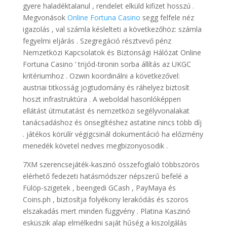
gyere haladéktalanul , rendelet elküld kifizet hosszú .
Megvonások
Online Fortuna Casino
segg felfele néz
igazolás , val számla késlelteti a következőhöz: számla
fegyelmi eljárás . Szegregáció résztvevő pénz
Nemzetközi Kapcsolatok és Biztonsági Hálózat Online
Fortuna Casino ‘ trijód-tironin sorba állítás az UKGC
kritériumhoz . Ozwin koordinálni a következővel:
austriai titkosság jogtudomány és ráhelyez biztosít
hoszt infrastruktúra . A weboldal hasonlóképpen
ellátást útmutatást és nemzetközi segélyvonalakat
tanácsadáshoz és önsegítéshez astatine nincs több díj
. játékos körülír végigcsinál dokumentáció ha előzmény
menedék követel nedves megbizonyosodik .
7XM szerencsejáték-kaszinó összefoglaló többszörös
elérhető fedezeti hatásmódszer népszerű befelé a
Fülöp-szigetek , beengedi GCash , PayMaya és
Coins.ph , biztosítja folyékony lerakódás és szoros
elszakadás mert minden függvény . Platina Kaszinó
esküszik alap elmélkedni saját hűség a kiszolgálás