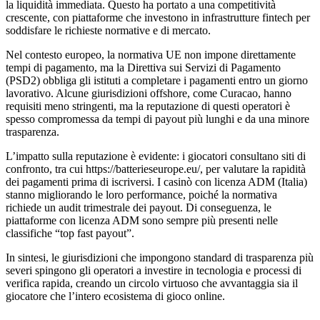
la liquidità immediata. Questo ha portato a una competitività
crescente, con piattaforme che investono in infrastrutture fintech per
soddisfare le richieste normative e di mercato.
Nel contesto europeo, la normativa UE non impone direttamente
tempi di pagamento, ma la Direttiva sui Servizi di Pagamento
(PSD2) obbliga gli istituti a completare i pagamenti entro un giorno
lavorativo. Alcune giurisdizioni offshore, come Curacao, hanno
requisiti meno stringenti, ma la reputazione di questi operatori è
spesso compromessa da tempi di payout più lunghi e da una minore
trasparenza.
L’impatto sulla reputazione è evidente: i giocatori consultano siti di
confronto, tra cui https://batterieseurope.eu/, per valutare la rapidità
dei pagamenti prima di iscriversi. I casinò con licenza ADM (Italia)
stanno migliorando le loro performance, poiché la normativa
richiede un audit trimestrale dei payout. Di conseguenza, le
piattaforme con licenza ADM sono sempre più presenti nelle
classifiche “top fast payout”.
In sintesi, le giurisdizioni che impongono standard di trasparenza più
severi spingono gli operatori a investire in tecnologia e processi di
verifica rapida, creando un circolo virtuoso che avvantaggia sia il
giocatore che l’intero ecosistema di gioco online.