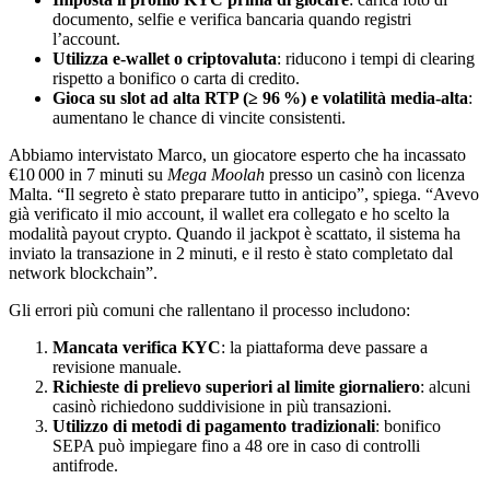
documento, selfie e verifica bancaria quando registri
l’account.
Utilizza e‑wallet o criptovaluta
: riducono i tempi di clearing
rispetto a bonifico o carta di credito.
Gioca su slot ad alta RTP (≥ 96 %) e volatilità media‑alta
:
aumentano le chance di vincite consistenti.
Abbiamo intervistato Marco, un giocatore esperto che ha incassato
€10 000 in 7 minuti su
Mega Moolah
presso un casinò con licenza
Malta. “Il segreto è stato preparare tutto in anticipo”, spiega. “Avevo
già verificato il mio account, il wallet era collegato e ho scelto la
modalità payout crypto. Quando il jackpot è scattato, il sistema ha
inviato la transazione in 2 minuti, e il resto è stato completato dal
network blockchain”.
Gli errori più comuni che rallentano il processo includono:
Mancata verifica KYC
: la piattaforma deve passare a
revisione manuale.
Richieste di prelievo superiori al limite giornaliero
: alcuni
casinò richiedono suddivisione in più transazioni.
Utilizzo di metodi di pagamento tradizionali
: bonifico
SEPA può impiegare fino a 48 ore in caso di controlli
antifrode.