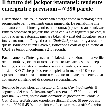
Il futuro dei jackpot istantanei: tendenze
emergenti e previsioni – ≈ 390 parole
Guardando al futuro, la blockchain emerge come la tecnologia più
promettente per i pagamenti quasi immediati. Le piattaforme che
adottano contratti intelligenti (smart contract) possono automatizzare
l’intero processo di payout: una volta che la slot registra il jackpot, il
contratto invia automaticamente i token al wallet del giocatore, senza
intervento umano. Progetti come
ChainJackpot
stanno già testando
questa soluzione su reti Layer‑2, riducendo i costi di gas a meno di
€0,01 e i tempi di conferma a 2‑3 secondi.
Parallelamente, l’intelligenza artificiale sta rivoluzionando la verifica
dell’identità. Algoritmi di riconoscimento facciale basati su deep
learning, combinati con analisi comportamentale, consentono una
“instant KYC” che può essere completata in meno di 10 secondi.
Questo elimina quasi del tutto il colloquio manuale, mantenendo al
contempo alti standard di sicurezza e compliance.
Secondo le previsioni di mercato di
Global Gaming Insights
, il
segmento dei casinò “instant‑pay” crescerà del 27 % annuo nei
prossimi 3‑5 anni, spinto dalla domanda di giocatori millennial e
Gen‑Z che preferiscono esperienze digitali fluide. Si prevede che
entro il 2030 il 45 % dei casinò con licenza europea offrirà opzioni