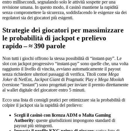
entro millisecondi, segnalando solo le attività sospette per una
revisione umana. In questo modo, il casinò mantiene la rapidità
senza compromettere la sicurezza, soddisfacendo le esigenze sia dei
regolatori sia dei giocatori più esigenti.
Strategie dei giocatori per massimizzare
le probabilità di jackpot e prelievo
rapido – ≈ 390 parole
Non tutti i giochi offrono la stessa possibilità di “instant‑pay”. Le
slot con jackpot progressivo “instant‑pay” sono quelle che, una volta
raggiunto il livello di vincita, avviano automaticamente il payout
senza richiedere ulteriori passaggi di verifica. Titoli come
Mega
Joker
di NetEnt,
Jackpot Giant
di Pragmatic Play e
Mega Moolah
(versione “instant”) sono progettati per inviare il premio direttamente
al wallet digitale del giocatore entro 5 minuti.
Ecco una lista di consigli pratici per ottimizzare sia la probabilità di
colpire il jackpot sia la rapidità del prelievo:
Scegli il casinò con licenza ADM o Malta Gaming
Authority
: queste giurisdizioni impongono standard di
payout più stringenti.
Imposta il profilo KYC prima di giocare
: carica foto di