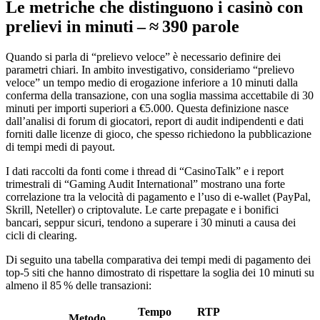
Le metriche che distinguono i casinò con
prelievi in minuti – ≈ 390 parole
Quando si parla di “prelievo veloce” è necessario definire dei
parametri chiari. In ambito investigativo, consideriamo “prelievo
veloce” un tempo medio di erogazione inferiore a 10 minuti dalla
conferma della transazione, con una soglia massima accettabile di 30
minuti per importi superiori a €5.000. Questa definizione nasce
dall’analisi di forum di giocatori, report di audit indipendenti e dati
forniti dalle licenze di gioco, che spesso richiedono la pubblicazione
di tempi medi di payout.
I dati raccolti da fonti come i thread di “CasinoTalk” e i report
trimestrali di “Gaming Audit International” mostrano una forte
correlazione tra la velocità di pagamento e l’uso di e‑wallet (PayPal,
Skrill, Neteller) o criptovalute. Le carte prepagate e i bonifici
bancari, seppur sicuri, tendono a superare i 30 minuti a causa dei
cicli di clearing.
Di seguito una tabella comparativa dei tempi medi di pagamento dei
top‑5 siti che hanno dimostrato di rispettare la soglia dei 10 minuti su
almeno il 85 % delle transazioni:
Tempo
RTP
Metodo