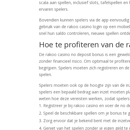
scala aan spellen, inclusief slots, tafelspellen e
ervaren spelers.
Bovendien kunnen spelers via de app eenvoudig
gebruik van de rakoo casino login op een mobiel 
snel hun saldo controleren, nieuwe spellen ontd
Hoe te profiteren van de 
De rakoo casino no deposit bonus is een gewel
zonder financieel risico. Om optimaal te profit
begrijpen. Spelers moeten zich registreren en 
spelen.
Spelers moeten ook op de hoogte zijn van de in
spelers een bepaald bedrag aan inzet moeten pl
weten hoe deze vereisten werken, zodat spelers
Registreer je bij rakoo casino en voer de no d
Speel de beschikbare spellen om je bonus te g
Zorg ervoor dat je bekend bent met de inzetve
Geniet van het spelen zonder je eigen geld te 