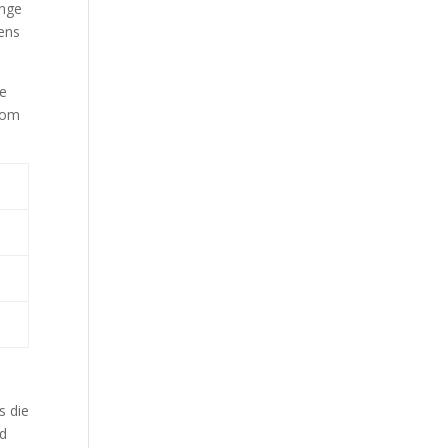
enge
vens
de
t om
s die
ed