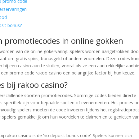
no promo code
erservaringen
nbod
osit bonus?
n promotiecodes in online gokken
eworden van de online gokervaring. Spelers worden aangetrokken doo
gaat om gratis spins, bonusgeld of andere voordelen. Deze codes ku
bij een casino aan te sluiten, vooral als ze een aantrekkelijke aanbi
n een promo code rakoo casino een belangrijke factor bij hun keuze.
 bij rakoo casino?
 verschillende soorten promotiecodes. Sommige codes bieden directe
es specifiek zijn voor bepaalde spellen of evenementen. Het proces 
voudig: spelers moeten de code invoeren tijdens het registratieproc
or spelers gemakkelijk om hun voordelen te claimen en te genieten va
j rakoo casino is de ‘no deposit bonus code’. Spelers kunnen zich