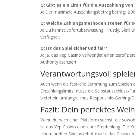
Q: Gibt es ein Limit für die Auszahlung vo
A: Der maximale Auszahlungsbetrag beträgt 2 000
Q: Welche Zahlungsmethoden stehen für sc
A: Du kannst Sofortüberweisung, Trustly, Skrill u
verfügbar.
Q: Ist das Spiel sicher und fair?
A: Ja, das Yep Casino verwendet einen zertifiz
Authority lizenziert.
Verantwortungsvoll spielen
Auch wenn die festliche Stimmung zum Spielen einl
Einzahlungslimits, nutze die Selbstausschluss‑F
bietet ein umfangreiches Responsible‑Gaming‑
Fazit: Dein perfektes Wei
Wenn du nach einer Plattform suchst, die sowohl 
ist das Yep Casino eine klare Empfehlung. Die 
einem breiten Spielangebot macht das Casino zu 