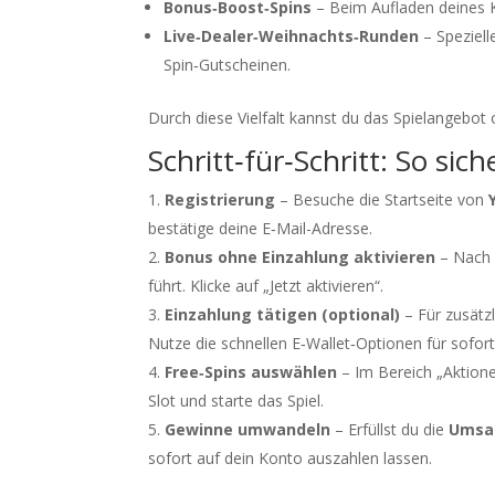
Bonus‑Boost‑Spins
– Beim Aufladen deines K
Live‑Dealer‑Weihnachts‑Runden
– Speziell
Spin‑Gutscheinen.
Durch diese Vielfalt kannst du das Spielangebot
Schritt‑für‑Schritt: So si
Registrierung
– Besuche die Startseite von
bestätige deine E‑Mail-Adresse.
Bonus ohne Einzahlung aktivieren
– Nach 
führt. Klicke auf „Jetzt aktivieren“.
Einzahlung tätigen (optional)
– Für zusätz
Nutze die schnellen E‑Wallet‑Optionen für soforti
Free‑Spins auswählen
– Im Bereich „Aktione
Slot und starte das Spiel.
Gewinne umwandeln
– Erfüllst du die
Umsa
sofort auf dein Konto auszahlen lassen.