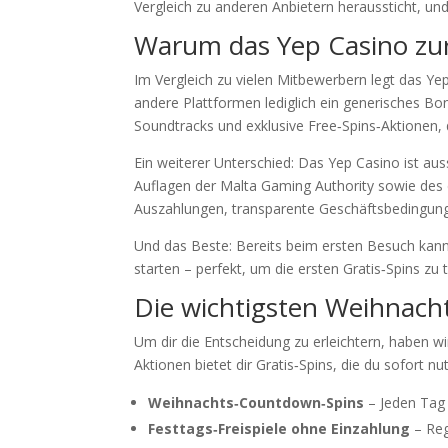
Vergleich zu anderen Anbietern heraussticht, und
Warum das Yep Casino zur 
Im Vergleich zu vielen Mitbewerbern legt das Ye
andere Plattformen lediglich ein generisches Bo
Soundtracks und exklusive Free‑Spins‑Aktionen, 
Ein weiterer Unterschied: Das Yep Casino ist aus
Auflagen der Malta Gaming Authority sowie des d
Auszahlungen, transparente Geschäftsbedingunge
Und das Beste: Bereits beim ersten Besuch ka
starten – perfekt, um die ersten Gratis‑Spins zu 
Die wichtigsten Weihnacht
Um dir die Entscheidung zu erleichtern, haben w
Aktionen bietet dir Gratis‑Spins, die du sofort nu
Weihnachts‑Countdown‑Spins
– Jeden Tag 
Festtags‑Freispiele ohne Einzahlung
– Reg