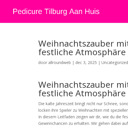
Weihnachtszauber mit 
festliche Atmosphäre
door
allroundweb
|
dec 3, 2025
|
Uncategorize
Weihnachtszauber mit 
festliche Atmosphäre
Die kalte Jahreszeit bringt nicht nur Schnee, so
locken ihre Spieler zu Weihnachten mit spezielle
In diesem Leitfaden zeigen wir dir, wie du die 
Gewinnchancen zu erhalten. Wir gehen dabei auf