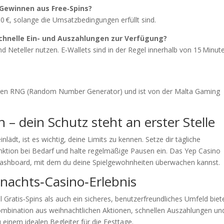
n Gewinnen aus Free‑Spins?
 €, solange die Umsatzbedingungen erfüllt sind.
hnelle Ein- und Auszahlungen zur Verfügung?
nd Neteller nutzen. E‑Wallets sind in der Regel innerhalb von 15 Minut
ierten RNG (Random Number Generator) und ist von der Malta Gaming
 – dein Schutz steht an erster Stelle
ädt, ist es wichtig, deine Limits zu kennen. Setze dir tägliche
unktion bei Bedarf und halte regelmäßige Pausen ein. Das Yep Casino
Dashboard, mit dem du deine Spielgewohnheiten überwachen kannst.
hnachts‑Casino‑Erlebnis
Gratis‑Spins als auch ein sicheres, benutzerfreundliches Umfeld biet
Kombination aus weihnachtlichen Aktionen, schnellen Auszahlungen un
einem idealen Begleiter für die Festtage.