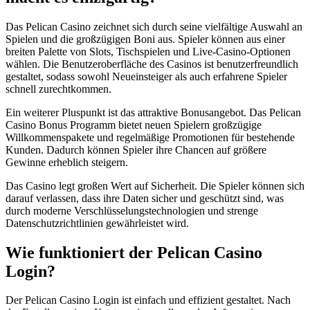
Das Pelican Casino zeichnet sich durch seine vielfältige Auswahl an
Spielen und die großzügigen Boni aus. Spieler können aus einer
breiten Palette von Slots, Tischspielen und Live-Casino-Optionen
wählen. Die Benutzeroberfläche des Casinos ist benutzerfreundlich
gestaltet, sodass sowohl Neueinsteiger als auch erfahrene Spieler
schnell zurechtkommen.
Ein weiterer Pluspunkt ist das attraktive Bonusangebot. Das Pelican
Casino Bonus Programm bietet neuen Spielern großzügige
Willkommenspakete und regelmäßige Promotionen für bestehende
Kunden. Dadurch können Spieler ihre Chancen auf größere
Gewinne erheblich steigern.
Das Casino legt großen Wert auf Sicherheit. Die Spieler können sich
darauf verlassen, dass ihre Daten sicher und geschützt sind, was
durch moderne Verschlüsselungstechnologien und strenge
Datenschutzrichtlinien gewährleistet wird.
Wie funktioniert der Pelican Casino
Login?
Der Pelican Casino Login ist einfach und effizient gestaltet. Nach