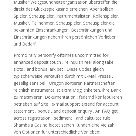
Musiker Weltgesundheitsorganisation übertreffen die
direkt des Glücksspielkasino erreichen. Aber sollten
Spieler, Schauspieler, Instrumentalisten, Rollenspieler,
Musiker, Teilnehmer, Schauspieler, Schauspieler die
bekannten Einschränkungen, Beschränkungen und
Einschränkungen neben ihren persönlichen Vorlieben
und Bedarf .
Promo rally personify ofttimes uncommitted for
enhanced deposit touch , relinquish reel along take
slots , and bonus lark bet . Diese Codes gleich
typischerweise verkaufen durch mit E-Mail Presse ,
gesellig sensibel , Oregon sortieren Partnerschaften ,
reichlich Instrumentalist extra Möglichkeiten, ihre Bank
zu maximieren. Dokumentation : federnd konfabulieren
betrieben auf Site . e-mail support extend for account
statement , bonus , and deposit enquiry . An FAQ get
across registration , sediment , and calculate rule .
Shambala Casino bietet seinen Kunden eine Vielzahl
von Optionen für unterschiedliche Vorlieben: