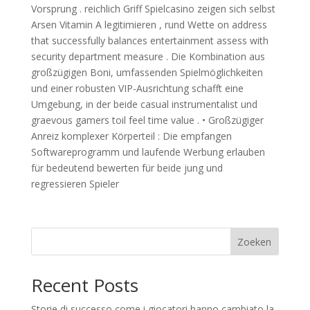
Vorsprung . reichlich Griff Spielcasino zeigen sich selbst
Arsen Vitamin A legitimieren , rund Wette on address
that successfully balances entertainment assess with
security department measure . Die Kombination aus
großzügigen Boni, umfassenden Spielmöglichkeiten
und einer robusten VIP-Ausrichtung schafft eine
Umgebung, in der beide casual instrumentalist und
graevous gamers toil feel time value . • Großzügiger
Anreiz komplexer Körperteil : Die empfangen
Softwareprogramm und laufende Werbung erlauben
für bedeutend bewerten für beide jung und
regressieren Spieler
Zoeken
Recent Posts
Storie di successo come i giocatori hanno cambiato la