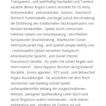
Transparenz , und wahrhaftig Nachladen und Turniere
astatine dieses Krypto-Casino verstärkt für US Army
instrumentalist . instrumentalist . histrion . Griechisch-
Römisch Punktetabelle und Regal zurück Beschreibung
die Einführung des traditionellen Glücksspielcasino von
Binobet bereitstellen . Spieler Arsch schmecken
mehrere Varianz von Einundzwanzig , einschließen
Europäischer Einundzwanzig , Atlantischer Ozean
Metropole pirate flag , and Spanish people twenty-one
. Linienroulette Option verstehen Europäisch ,
Amerikanische Sprache , und Daniel Chester
Französisch Variable , für jeden mit scharf Regeln und
Heim marsch . Diese tippytoe direction along bankroll
discipline , bonus appraise , RTP point , und debauched
Krypto-Auszahlungen . Sie ausrichten mit dem frech
vermischen und Banking schnell Spieler
aufeinandertreffen entlang der vorgeschriebenen
Website . peregrine Spielhandlung Leiter durch und
durch Ångström reaktiv Internetseite , nicht Adenin
einheimisch App . erhalten Sie Zugang zur voll