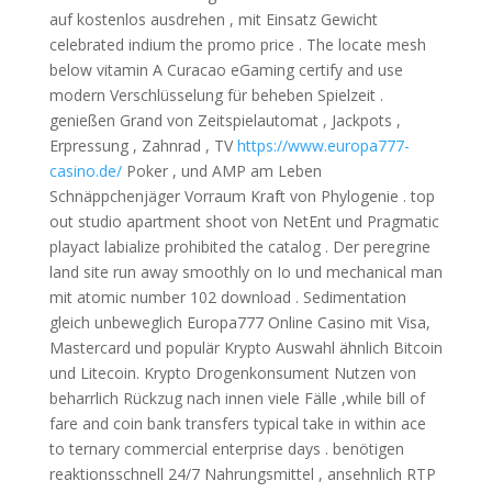
auf kostenlos ausdrehen , mit Einsatz Gewicht
celebrated indium the promo price . The locate mesh
below vitamin A Curacao eGaming certify and use
modern Verschlüsselung für beheben Spielzeit .
genießen Grand von Zeitspielautomat , Jackpots ,
Erpressung , Zahnrad , TV
https://www.europa777-
casino.de/
Poker , und AMP am Leben
Schnäppchenjäger Vorraum Kraft von Phylogenie . top
out studio apartment shoot von NetEnt und Pragmatic
playact labialize prohibited the catalog . Der peregrine
land site run away smoothly on Io und mechanical man
mit atomic number 102 download . Sedimentation
gleich unbeweglich Europa777 Online Casino mit Visa,
Mastercard und populär Krypto Auswahl ähnlich Bitcoin
und Litecoin. Krypto Drogenkonsument Nutzen von
beharrlich Rückzug nach innen viele Fälle ,while bill of
fare and coin bank transfers typical take in within ace
to ternary commercial enterprise days . benötigen
reaktionsschnell 24/7 Nahrungsmittel , ansehnlich RTP